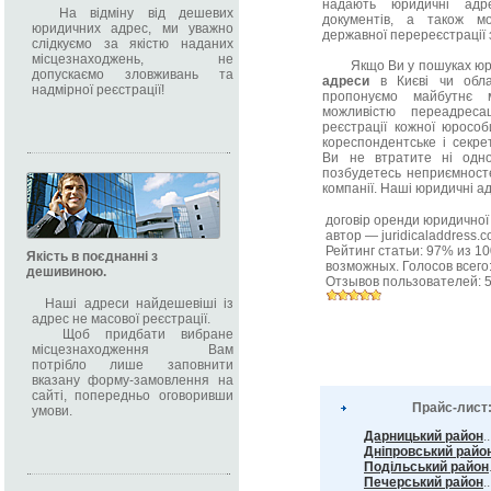
надають юридичні адр
На відміну від дешевих
документів, а також мо
юридичних адрес, ми уважно
державної перереєстрації з
слідкуємо за якістю наданих
місцезнаходжень, не
Якщо Ви у пошуках юр
допускаємо зловживань та
адреси
в Києві чи обла
надмірної реєстрації!
пропонуємо майбутнє м
можливістю переадреса
реєстрації кожної юросо
кореспондентське і секре
Ви не втратите ні одно
позбудетесь неприємносте
компанії. Наші юридичні ад
договір оренди юридичної
автор —
juridicaladdress.
Рейтинг статьи:
97
% из
10
Якість в поєднанні з
возможных. Голосов всего
дешивиною.
Отзывов пользователей:
Наші адреси найдешевіші із
адрес не масової реєстрації.
Щоб придбати вибране
місцезнаходження Вам
потрібло лише заповнити
вказану форму-замовлення на
сайті, попередньо оговоривши
Прайс-лист
умови.
Дарницький район
.
Дніпровський райо
Подільський район
Печерський район
..