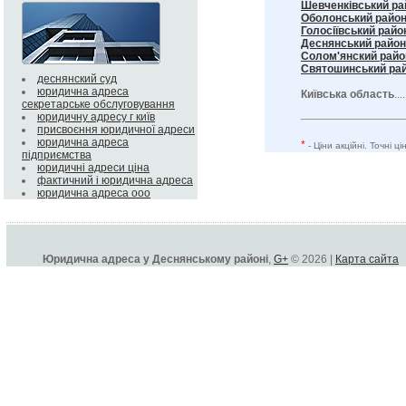
Шевченківський ра
Оболонський райо
Голосіївський райо
Деснянський район
Солом'янский райо
Святошинський ра
деснянский суд
юридична адреса
Київська область
...
секретарське обслуговування
юридичну адресу г київ
присвоєння юридичної адреси
юридична адреса
*
- Ціни акційні. Точні 
підприємства
юридичні адреси ціна
фактичний і юридична адреса
юридична адреса ооо
Юридична адреса у Деснянському районі
,
G+
© 2026 |
Карта сайта