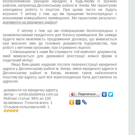
безпроблемною орендою юрадрес в будь-якому із зручних
районів, наприклад Деснянському районі м. Києва. Ми гарантуємо
злагоджену роботу із поштою. При цьому листи не будуть
втрачені. У зв'язку з тим, що ми працюємо безпосередньо з
власниками комерційного приміщення, Ми гарантуємо результат,
документи на юридичну адресу
!
У зв'язку з тим, що ми співпрацюємо безпосередньо з
правовласниками придатного для бізнесу приміщення, Ви завжди
будете мати можливість продовження договору, що вимагається
при внесенні змін до головних документів підприємства, при
роботі з митними органами, при отриманні ліцензії.
Співпрацюючи з нами Ви отримуєте той комплект документів,
який вимагається для державної реєстрації кожної фірми в
податковій міліції.
Якщо Вам цікаво надаємо послуги перереєстрації юридичної
адреси у Деснянському районі м. Києва, зміни юридичної адреси в
Деснянському районі м. Києва, можемо також забезпечити
поштову юр-адресу, щоб вся кореспонденція була доставлена за
адресою.
документи на юридичну адресу
,
автор —
juridicaladdress.com.ua
Поделиться…
Рейтинг статьи:
96
% из
100
возможных. Голосов всего:
1
.
Отзывов пользователей:
1
.