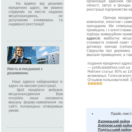
організація здійснює св
На відміну від дешевих
області, звітує в фондах
юридичних адрес, ми уважно
реєстрації підприємства ю
слідкуємо за якістю наданих
місцезнаходжень, не
Оренда юрадрес пер
допускаємо зловживань та
компанією, клієнтом і сам
надмірної реєстрації!
орендарем. Ми співпрац
приміщень і з агентствами,
підбору комерційних прим
адреси
) майбутнє місц
отримуєте повний пакет п
договору оренди (субор
Свідоцтва про державну 
вказане приміщення, а так
подання юридичної адрес
—
juridicaladdress.com.ua
Якість в поєднанні з
Рейтинг статьи:
95
% из
10
дешивиною.
возможных. Голосов всего
Отзывов пользователей:
Наші адреси найдешевіші із
адрес не масової реєстрації.
Щоб придбати вибране
місцезнаходження Вам
потрібло лише заповнити
вказану форму-замовлення на
сайті, попередньо оговоривши
умови.
Прайс-лист
Дарницький район
.
Дніпровський райо
Подільський район