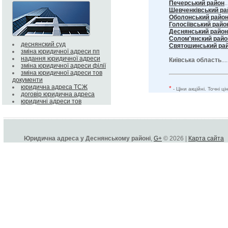
Печерський район
..
Шевченківський ра
Оболонський райо
Голосіївський райо
Деснянський район
Солом'янский райо
деснянский суд
Святошинський ра
зміна юридичної адреси пп
надання юридичної адреси
Київська область
...
зміна юридичної адреси філії
зміна юридичної адреси тов
документи
юридична адреса ТСЖ
*
- Ціни акційні. Точні 
договір юридична адреса
юридичні адреси тов
Юридична адреса у Деснянському районі
,
G+
© 2026 |
Карта сайта