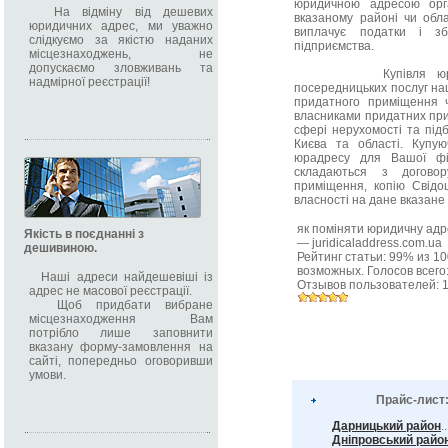
юридичною адресою орга
На відміну від дешевих
вказаному районі чи обла
юридичних адрес, ми уважно
виплачує податки і зб
слідкуємо за якістю наданих
підприємства.
місцезнаходжень, не
допускаємо зловживань та
Купівля юр-адрес 
надмірної реєстрації!
посередницьких послуг на
придатного приміщення
власниками придатних прим
сфері нерухомості та під
Києва та області. Купую
юрадресу для Вашої фі
складаються з договор
приміщення, копію Свідо
власності на дане вказане 
як поміняти юридичну адр
Якість в поєднанні з
—
juridicaladdress.com.ua
дешивиною.
Рейтинг статьи:
99
% из
10
возможных. Голосов всего
Наші адреси найдешевіші із
Отзывов пользователей:
адрес не масової реєстрації.
Щоб придбати вибране
місцезнаходження Вам
потрібло лише заповнити
вказану форму-замовлення на
сайті, попередньо оговоривши
умови.
Прайс-лист
Дарницький район
.
Дніпровський райо