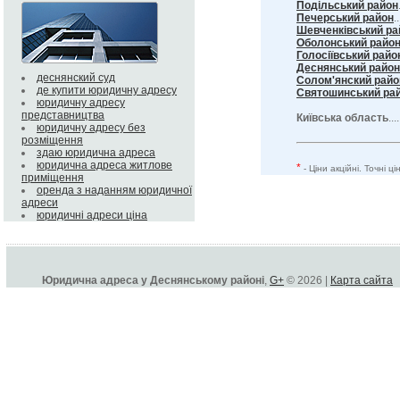
Подільський район
Печерський район
..
Шевченківський ра
Оболонський райо
Голосіївський райо
Деснянський район
деснянский суд
Солом'янский райо
де купити юридичну адресу
Святошинський ра
юридичну адресу
представництва
Київська область
...
юридичну адресу без
розміщення
здаю юридична адреса
юридична адреса житлове
*
- Ціни акційні. Точні 
приміщення
оренда з наданням юридичної
адреси
юридичні адреси ціна
Юридична адреса у Деснянському районі
,
G+
© 2026 |
Карта сайта