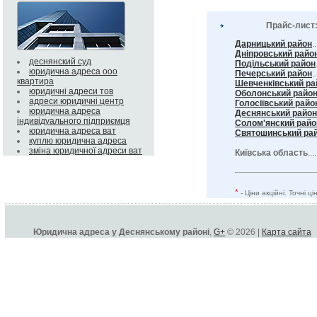
Прайс-лист
Дарницький район
.
Дніпровський райо
деснянский суд
Подільський район
юридична адреса ооо
Печерський район
..
квартира
Шевченківський ра
юридичні адреси тов
Оболонський райо
адреси юридичні центр
Голосіївський райо
юридична адреса
Деснянський район
індивідуального підприємця
Солом'янский райо
юридична адреса ват
Святошинський ра
куплю юридична адреса
зміна юридичної адреси ват
Київська область
...
*
- Ціни акційні. Точні 
Юридична адреса у Деснянському районі
,
G+
© 2026 |
Карта сайта