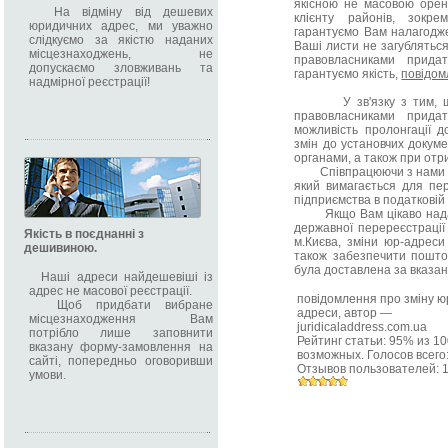
якісною не масовою орен
На відміну від дешевих
клієнту районів, зокр
юридичних адрес, ми уважно
гарантуємо Вам налагодж
слідкуємо за якістю наданих
Ваші листи не загублятьс
місцезнаходжень, не
правовласниками прида
допускаємо зловживань та
гарантуємо якість,
повідом
надмірної реєстрації!
У зв'язку з тим, що 
правовласниками прида
можливість пролонгації д
змін до установчих докуме
органами, а також при отри
Співпрацюючи з нами Ви 
який вимагається для пер
підприємства в податковій 
Якщо Вам цікаво надаєм
державної перереєстрації
Якість в поєднанні з
м.Києва, зміни юр-адреси
дешивиною.
також забезпечити пошто
була доставлена за вказа
Наші адреси найдешевіші із
адрес не масової реєстрації.
повідомлення про зміну ю
Щоб придбати вибране
адреси
, автор —
місцезнаходження Вам
juridicaladdress.com.ua
потрібло лише заповнити
Рейтинг статьи:
95
% из
10
вказану форму-замовлення на
возможных. Голосов всего
сайті, попередньо оговоривши
Отзывов пользователей:
умови.