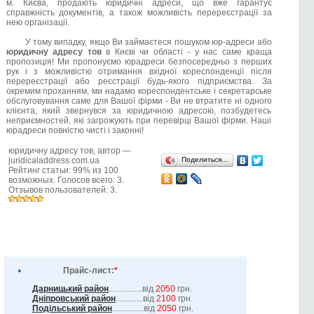
м. Києва, продають юридичні адреси, що вже гарантує
справжність документів, а також можливість перереєстрації за
нею організації.
У тому випадку, якщо Ви займаєтеся пошуком юр-адреси або
юридичну адресу тов
в Києві чи області - у нас саме краща
пропозиція! Ми пропонуємо юрадреси безпосередньо з перших
рук і з можливістю отримання вхідної кореспонденції після
перереєстрації або реєстрації будь-якого підприємства. За
окремим проханням, ми надамо кореспондентське і секретарське
обслуговування саме для Вашої фірми - Ви не втратите ні одного
клієнта, який звернувся за юридичною адресою, позбудетесь
неприємностей, які загрожують при перевірці Вашої фірми. Наші
юрадреси повністю чисті і законні!
юридичну адресу тов
, автор —
juridicaladdress.com.ua
Поделиться…
Рейтинг статьи:
99
% из
100
возможных. Голосов всего:
3
.
Отзывов пользователей:
3
.
Прайс-лист:
*
Дарницький район
................від
2050
грн.
Дніпровський район
.............від
2100
грн.
Подільський район
...............від
2050
грн.