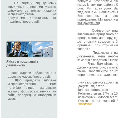
пошуком і безпроблемною
На відміну від дешевих
якому із зручних районів 
юридичних адрес, ми уважно
р-ні. Ми гарантуємо В
слідкуємо за якістю наданих
відділеннями. Ваші листи 
місцезнаходжень, не
безпосередньо з вла
допускаємо зловживань та
приміщення, Ми гарантує
надмірної реєстрації!
ват документи
!
Оскільки ми пладотв
власниками придатного п
продовження договору, що
до головних документів б
органами, при отриманні
випадків.
Працюючи з нами Ви
документів, який необх
компанії в податковій інспек
Якість в поєднанні з
Якщо Вам цікаво надає
дешивиною.
Деснянському р-ні, зміни 
також забезпечити пош
Наші адреси найдешевіші із
переправлена за адресою
адрес не масової реєстрації.
Щоб придбати вибране
зміна юридичної адреси в
місцезнаходження Вам
документи
, автор —
потрібло лише заповнити
juridicaladdress.com.ua
вказану форму-замовлення на
Рейтинг статьи:
97
% из
10
сайті, попередньо оговоривши
возможных. Голосов всего
умови.
Отзывов пользователей: