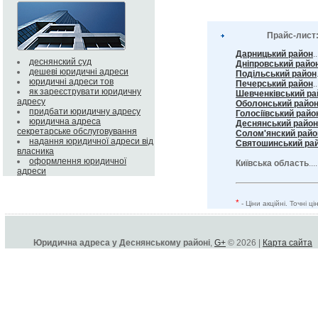
Прайс-лист
Дарницький район
.
деснянский суд
Дніпровський райо
дешеві юридичні адреси
Подільський район
юридичні адреси тов
Печерський район
..
як зареєструвати юридичну
Шевченківський ра
адресу
Оболонський райо
придбати юридичну адресу
Голосіївський райо
юридична адреса
Деснянський район
секретарське обслуговування
Солом'янский райо
надання юридичної адреси від
Святошинський ра
власника
оформлення юридичної
Київська область
...
адреси
*
- Ціни акційні. Точні 
Юридична адреса у Деснянському районі
,
G+
© 2026 |
Карта сайта